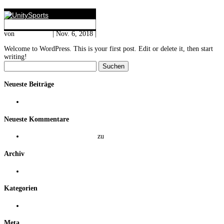
Hello world!
von
UnitySports
|
Nov. 6, 2018
|
Uncategorized
Welcome to WordPress. This is your first post. Edit or delete it, then start
writing!
Suchen
nach:
Neueste Beiträge
Hello world!
Neueste Kommentare
A WordPress Commenter
zu
Hello world!
Archiv
November 2018
Kategorien
Uncategorized
Meta