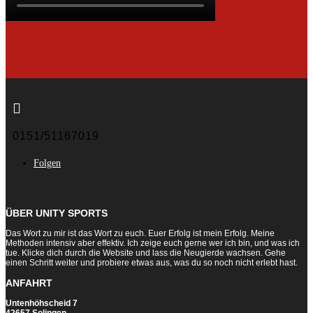

0151/51167019
Folgen
ÜBER UNITY SPORTS
Das Wort zu mir ist das Wort zu euch. Euer Erfolg ist mein Erfolg. Meine
Methoden intensiv aber effektiv. Ich zeige euch gerne wer ich bin, und was ich
tue. Klicke dich durch die Website und lass die Neugierde wachsen. Gehe
einen Schritt weiter und probiere etwas aus, was du so noch nicht erlebt hast.
ANFAHRT
Untenhöhscheid 7
42657 Solingen