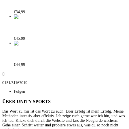
Sports Skirt lila
€
34,99
Scrunch Leggings schwarz
€
45,99
Infinite Leggings Magenta
€
44,99

0151/51167019
Folgen
ÜBER UNITY SPORTS
Das Wort zu mir ist das Wort zu euch. Euer Erfolg ist mein Erfolg. Meine
Methoden intensiv aber effektiv. Ich zeige euch gerne wer ich bin, und was
ich tue. Klicke dich durch die Website und lass die Neugierde wachsen.
Gehe einen Schritt weiter und probiere etwas aus, was du so noch nicht