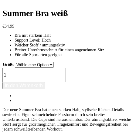
Summer Bra weiß
€
34,99
Bra mit starkem Halt
Support Level: Hoch
Weicher Stoff / atmungsaktiv
Breiter Unterbrustschnitt für einen angenehmen Sitz
Für alle Sportarten geeignet
Größe
Zurücksetzen
Summer
Bra
weiß
Menge
In den Warenkorb
Beschreibung
Rezensionen (0)
Der neue Summer Bra hat einen starken Halt, stylische Rücken-Details
sowie eine Figur schmeichelnde Passform durch sein breites
Unterbrustband. Die Cups sind herausnehmbar. Der atmungsaktive, weiche
Stoff sorgt für größtmöglichen Tragekomfort und Bewegungsfreiheit bei
jedem schweißtreibenden Workout.