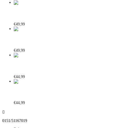
Infinite Sport Jacket Blau
€
49,99
Infinite Sport Jacket Dunkelgrün
€
49,99
Spring Jacket Schwarz
€
44,99
Spring 2025 Oversized Hoodie Grau
€
44,99

0151/51167019