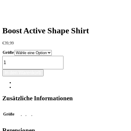
Boost Active Shape Shirt
€
39,99
Größe
Zurücksetzen
Boost
Active
Shape
Shirt
In den Warenkorb
Menge
Beschreibung
Rezensionen (0)
Zusätzliche Informationen
Größe
XS
,
S
,
M
,
L
Rezensionen