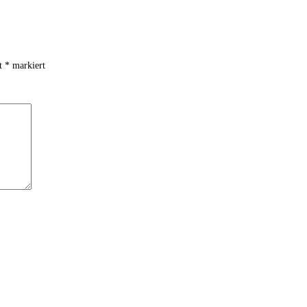
it
*
markiert